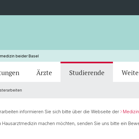
tmedizin beider Basel
ltungen
Ärzte
Studierende
Weite
terarbeiten
Das Team
Dienstagmorgen-Fortbildung
Hausärzte in der Weiterbildung
Master
Praxisassistenz
Publikationen
Öffnun
Teache
Disser
Mentor
Medien
e in
Externe Angebote
Junge Hausärzte Schweiz (JHaS local)
erarbeiten informieren Sie sich bitte über die Webseite der
Medizin
ch Hausarztmedizin machen möchten, senden Sie uns bitte ein B