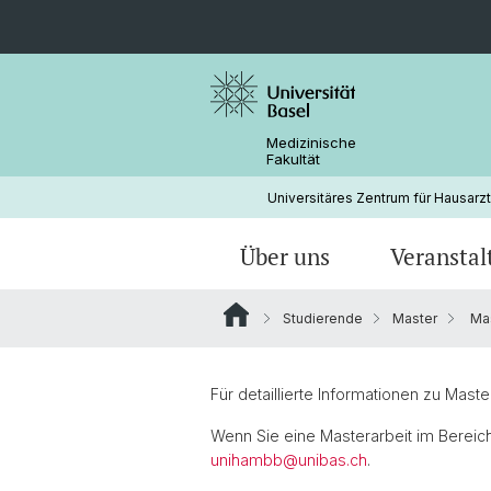
Medizinische
Fakultät
Universitäres Zentrum für Hausarz
Über uns
Veransta
Studierende
Master
Mas
Jahresberichte
hausarzt update basel
Hausärzte in der Lehre
Bachelor
Curriculum
Projekte
Wichtige Links
Hausarzt-Academy für Assistenzärzt
Hausarzt-Academy
Forschungsnetzwerk
Für detaillierte Informationen zu Mast
Weiterbildung zum Hausarzt
Wenn Sie eine Masterarbeit im Berei
unihambb@
unibas.ch
.