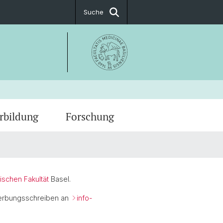
Suche
rbildung
Forschung
gszeiten
rs' Teaching
tationen
ing
spiegel
ischen Fakultät
Basel.
ewerbungsschreiben an
info-