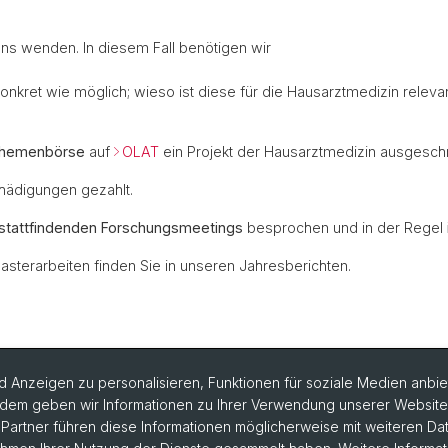
ns wenden. In diesem Fall benötigen wir
ret wie möglich; wieso ist diese für die Hausarztmedizin releva
Themenbörse
auf
OLAT
ein Projekt der Hausarztmedizin ausgeschr
hädigungen gezahlt.
 stattfindenden Forschungsmeetings
besprochen und in der Regel
terarbeiten finden Sie in unseren Jahresberichten.
 Anzeigen zu personalisieren, Funktionen für soziale Medien anbiet
dem geben wir Informationen zu Ihrer Verwendung unserer Website a
artner führen diese Informationen möglicherweise mit weiteren D