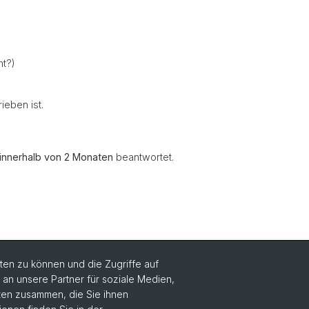
nt?)
ieben ist.
innerhalb von 2 Monaten
beantwortet.
en zu können und die Zugriffe auf
n unsere Partner für soziale Medien,
aten zusammen, die Sie ihnen