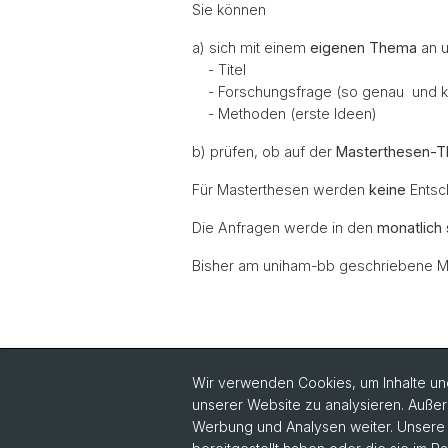
Sie können
a) sich mit einem
eigenen Thema
an u
- Titel
- Forschungsfrage (so genau und konk
- Methoden (erste Ideen)
b) prüfen, ob auf der
Masterthesen-
Für Masterthesen werden
keine
Entsc
Die Anfragen werde in den
monatlich
Bisher am uniham-bb geschriebene Mas
Wir verwenden Cookies, um Inhalte und
unserer Website zu analysieren. Außer
Werbung und Analysen weiter. Unsere P