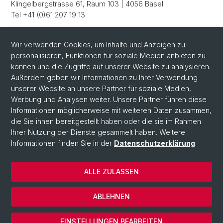
Klingelbergstrasse 61, Raum 103 | 4056 Basel
Tel +41 (0)61 207 19 13
Dienstags & Donnerstagmorgen: Kantonsspital Baselland |
Mühlemattstr. 26 | CH-4410 Liestal
Wir verwenden Cookies, um Inhalte und Anzeigen zu
Tel +41 (0)61 400 20 75
personalisieren, Funktionen für soziale Medien anbieten zu
können und die Zugriffe auf unserer Website zu analysieren.
Sie erreichen uns auch über unsere E-Mail
info-
Außerdem geben wir Informationen zu Ihrer Verwendung
unihambb@
unibas.ch
unserer Website an unsere Partner für soziale Medien,
Werbung und Analysen weiter. Unsere Partner führen diese
Informationen möglicherweise mit weiteren Daten zusammen,
die Sie ihnen bereitgestellt haben oder die sie im Rahmen
Ihrer Nutzung der Dienste gesammelt haben. Weitere
Informationen finden Sie in der
Datenschutzerklärung
.
ALLE ZULASSEN
© Universität Basel
Datenschutzerklärung
ABLEHNEN
Impressum
Cookies
EINSTELLUNGEN BEARBEITEN